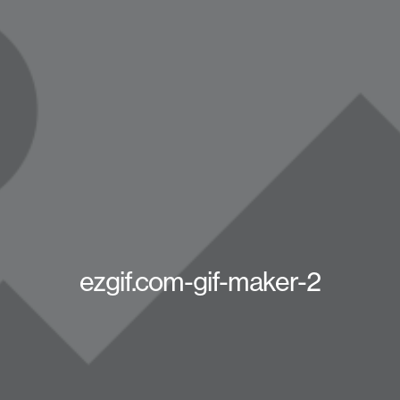
ezgif.com-gif-maker-2