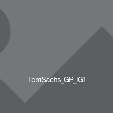
TomSachs_GP_IG1