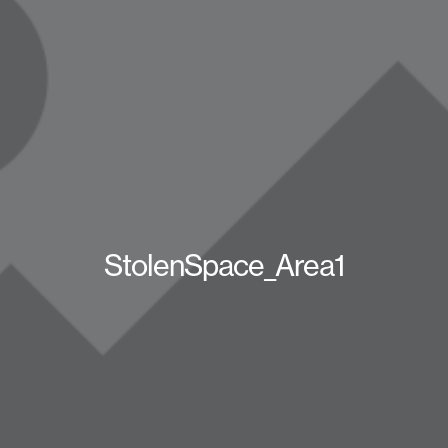
StolenSpace_Area1