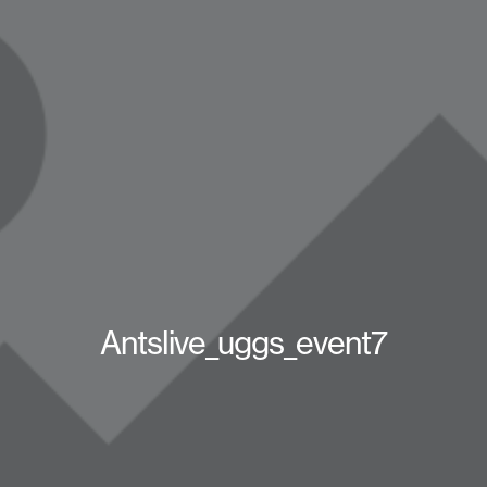
Antslive_uggs_event7