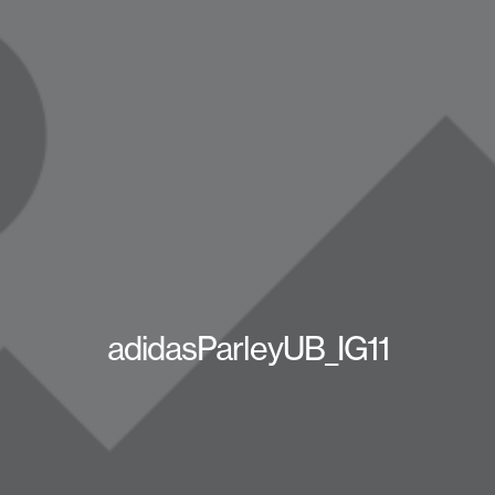
adidasParleyUB_IG11