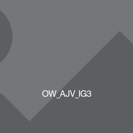
OW_AJV_IG3