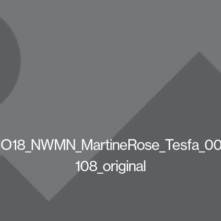
O18_NWMN_MartineRose_Tesfa_00
108_original