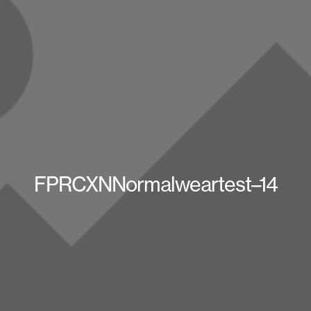
FPRCXNNormalweartest–14