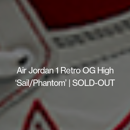
Air Jordan 1 Retro OG High
‘Sail/Phantom’ | SOLD-OUT